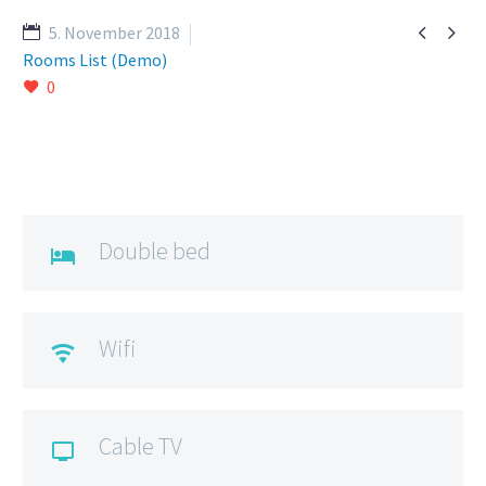


5. November 2018
Rooms List (Demo)
0
Double bed

Wifi

Cable TV
