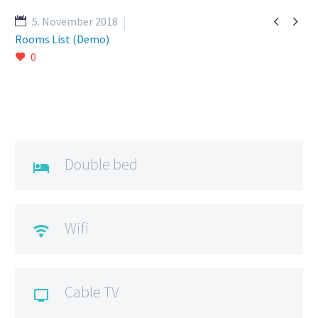


5. November 2018
Rooms List (Demo)
0
Double bed

Wifi

Cable TV
