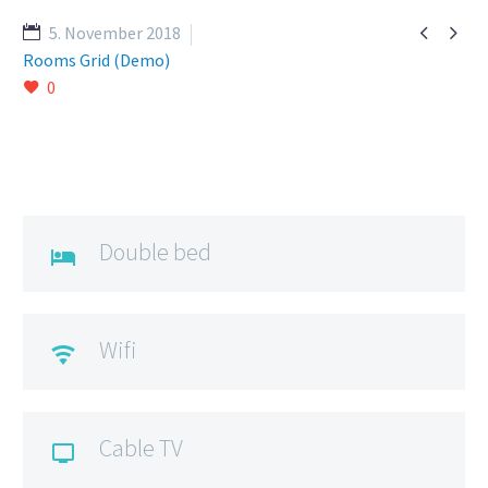


5. November 2018
Rooms Grid (Demo)
0
Double bed

Wifi

Cable TV
