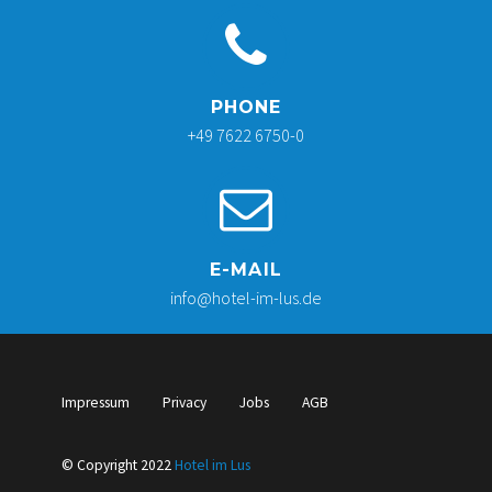


PHONE
+49 7622 6750-0


E-MAIL
info@hotel-im-lus.de
Impressum
Privacy
Jobs
AGB
© Copyright 2022
Hotel im Lus