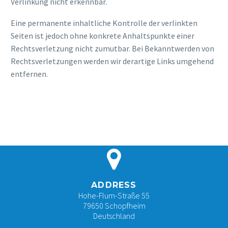
Verlinkung nicht erkennbar.
Eine permanente inhaltliche Kontrolle der verlinkten
Seiten ist jedoch ohne konkrete Anhaltspunkte einer
Rechtsverletzung nicht zumutbar. Bei Bekanntwerden von
Rechtsverletzungen werden wir derartige Links umgehend
entfernen.


ADDRESS
Hohe-Flum-Straße 55
79650 Schopfheim
Deutschland